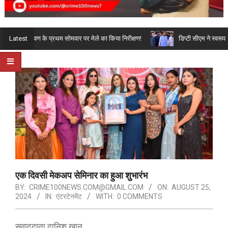
Primary
-अर्चना श्रावण के प्रथम सोमवार पर मेले का किया निरीक्षण!
डिप्टी सीएम ने स्वरूपरा
Latest
Navigation
Menu
एक दिवसी मेकअप सेमिनार का हुआ शुभारंभ
BY:
CRIME100NEWS.COM@GMAIL.COM
ON:
AUGUST 25,
2024
IN:
एंटरटेनमेंट
WITH:
0 COMMENTS
सवाददाता दानिश खान,