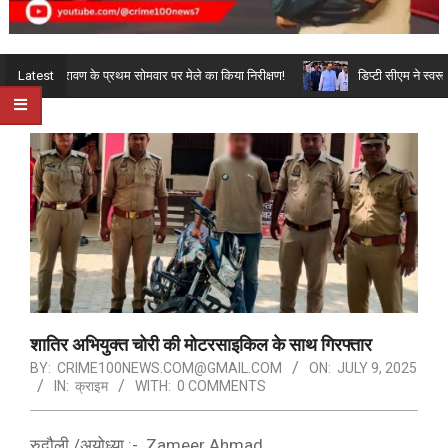
Primary
ा-अर्चना श्रावण के प्रथम सोमवार पर मेले का किया निरीक्षण!
डिप्टी सीएम ने स्वरूपर
Latest
Navigation
Menu
शातिर अभियुक्त चोरी की मोटरसाइकिल के साथ गिरफ्तार
BY:
CRIME100NEWS.COM@GMAIL.COM
ON:
JULY 9, 2025
IN:
क्राइम
WITH:
0 COMMENTS
रुदौली /अयोध्या :- Zameer Ahmad