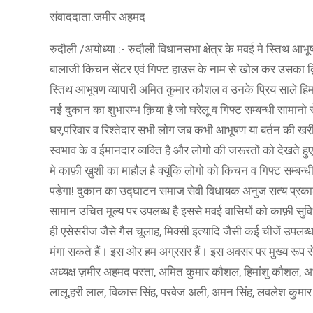
संवाददाता:जमीर अहमद
रुदौली /अयोध्या :- रुदौली विधानसभा क्षेत्र के मवई मे स्तिथ आ
बालाजी किचन सेंटर एवं गिफ्ट हाउस के नाम से खोल कर उसका क़ि
स्तिथ आभूषण व्यापारी अमित कुमार कौशल व उनके प्रिय साले हिमा
नई दुकान का शुभारम्भ क़िया है जो घरेलू व गिफ्ट सम्बन्धी सामानो से
घर,परिवार व रिश्तेदार सभी लोग जब कभी आभूषण या बर्तन की खरीद
स्वभाव के व ईमानदार व्यक्ति है और लोगो की जरूरतों को देखते हु
मे काफ़ी ख़ुशी का माहौल है क्यूंकि लोगो को किचन व गिफ्ट सम्बन
पड़ेगा! दुकान का उद्घाटन समाज सेवी विधायक अनुज सत्य प्रकाश याद
सामान उचित मूल्य पर उपलब्ध है इससे मवई वासियों को काफ़ी सुवि
ही एसेसरीज जैसे गैस चूलाह, मिक्सी इत्यादि जैसी कई चीजें उपलब
मंगा सकते हैं। इस ओर हम अग्रसर हैं। इस अवसर पर मुख्य रूप स
अध्यक्ष ज़मीर अहमद पस्ता, अमित कुमार कौशल, हिमांशु कौशल, अभ
लालू,हरी लाल, विकास सिंह, परवेज अली, अमन सिंह, लवलेश कुमा