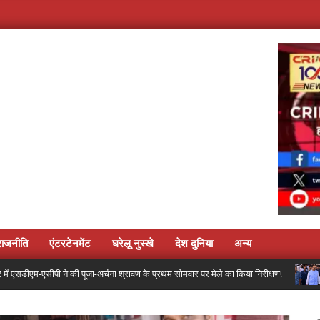
राजनीति
एंटरटेनमेंट
घरेलू नुस्खे
देश दुनिया
अन्य
डीएम-एसीपी ने की पूजा-अर्चना श्रावण के प्रथम सोमवार पर मेले का किया निरीक्षण!
डि