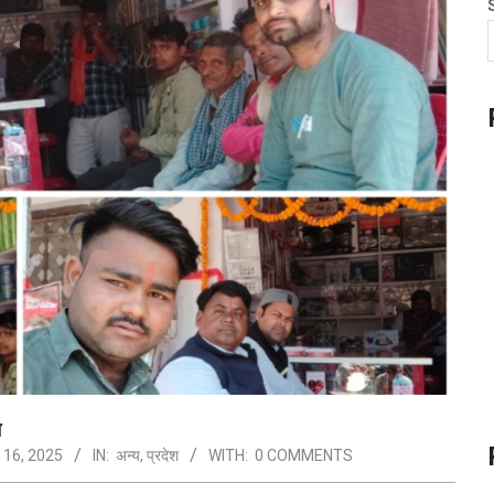
न
16, 2025
IN:
अन्य
,
प्रदेश
WITH:
0 COMMENTS